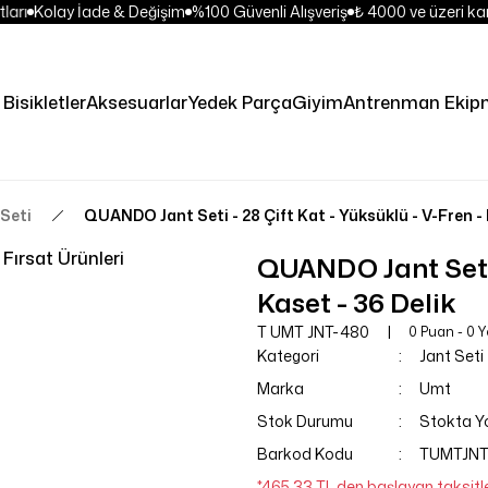
arı
Kolay İade & Değişim
%100 Güvenli Alışveriş
₺ 4000 ve üzeri kar
Bisikletler
Aksesuarlar
Yedek Parça
Giyim
Antrenman Ekipm
 Seti
QUANDO Jant Seti - 28 Çift Kat - Yüksüklü - V-Fren - 
Fırsat Ürünleri
QUANDO Jant Seti -
Kaset - 36 Delik
T UMT JNT-480
0 Puan - 0 
Kategori
Jant Seti
Marka
Umt
Stok Durumu
Stokta Y
Barkod Kodu
TUMTJNT
*465,33 TL den başlayan taksitle