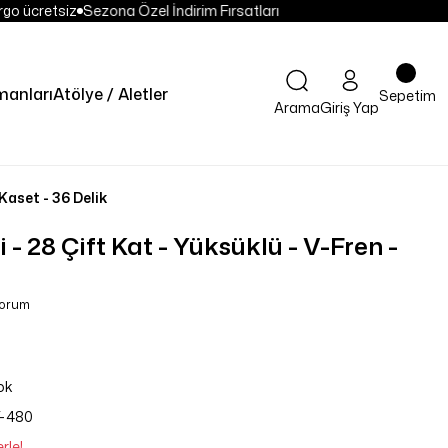
go ücretsiz
Sezona Özel İndirim Fırsatları
anları
Atölye / Aletler
Sepetim
Arama
Giriş Yap
Kaset - 36 Delik
 28 Çift Kat - Yüksüklü - V-Fren -
Yorum
ok
-480
rle!