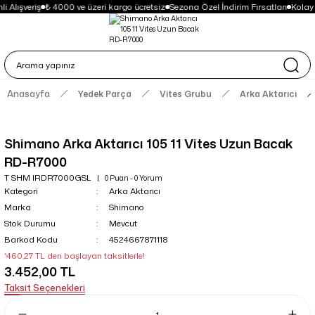
i Alışveriş
₺ 4000 ve üzeri kargo ücretsiz
Sezona Özel İndirim Fırsatları
Kolay
Anasayfa
Yedek Parça
Vites Grubu
Arka Aktarıcı
Shimano Arka Aktarıcı 105 11 Vites Uzun Bacak
RD-R7000
T SHM IRDR7000GSL
0 Puan - 0 Yorum
Kategori
Arka Aktarıcı
Marka
Shimano
Stok Durumu
Mevcut
Barkod Kodu
4524667871118
*460,27 TL den başlayan taksitlerle!
3.452,00 TL
Taksit Seçenekleri