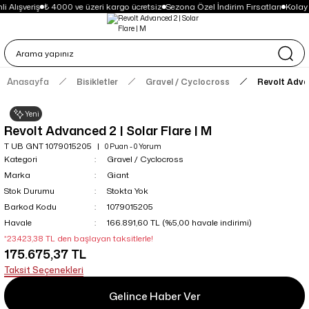
i Alışveriş
₺ 4000 ve üzeri kargo ücretsiz
Sezona Özel İndirim Fırsatları
Kolay
Anasayfa
Bisikletler
Gravel / Cyclocross
Revolt Advan
Yeni
Revolt Advanced 2 | Solar Flare | M
T UB GNT 1079015205
0 Puan - 0 Yorum
Kategori
Gravel / Cyclocross
Marka
Giant
Stok Durumu
Stokta Yok
Barkod Kodu
1079015205
Havale
166.891,60 TL (%5,00 havale indirimi)
*23.423,38 TL den başlayan taksitlerle!
175.675,37 TL
Taksit Seçenekleri
Gelince Haber Ver