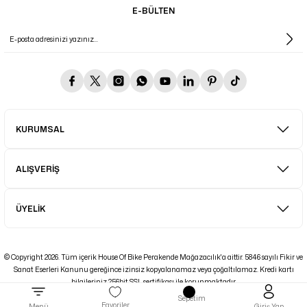
E-BÜLTEN
KURUMSAL
ALIŞVERİŞ
ÜYELİK
© Copyright 2026. Tüm içerik House Of Bike Perakende Mağazacılık'a aittir. 5846 sayılı Fikir ve
Sanat Eserleri Kanunu gereğince izinsiz kopyalanamaz veya çoğaltılamaz. Kredi kartı
bilgileriniz 256bit SSL sertifikası ile korunmaktadır.
Sepetim
ideasoft
ile
e-
Favoriler
Menü
Giriş Yap