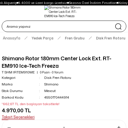
i Alışveriş
₺ 4000 ve üzeri kargo ücretsiz
Sezona Özel İndirim Fırsatları
Kolay
Anasayfa
Yedek Parça
Fren Grubu
Disk Fren Rotoru
Shimano Rotor 180mm Center Lock Ext. RT-
EM910 Ice-Tech Freeza
T SHM IRTEM910ME
0 Puan - 0 Yorum
Kategori
Disk Fren Rotoru
Marka
Shimano
Stok Durumu
Mevcut
Barkod Kodu
4550170444914
*662,67 TL den başlayan taksitlerle!
4.970,00 TL
Taksit Seçenekleri