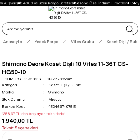
i Alışveriş
₺ 4000 ve üzeri kargo ücretsiz
Sezona Özel İndirim Fırsatları
Kolay
Anasayfa
Yedek Parça
Vites Grubu
Kaset Dişli / Rubl
Shimano Deore Kaset Dişli 10 Vites 11-36T CS-
HG50-10
T SHM ICSHG5010136
0 Puan - 0 Yorum
Kategori
Kaset Dişli / Ruble
Marka
Shimano
Stok Durumu
Mevcut
Barkod Kodu
4524667407515
*258,67 TL den başlayan taksitlerle!
1.940,00 TL
Taksit Seçenekleri