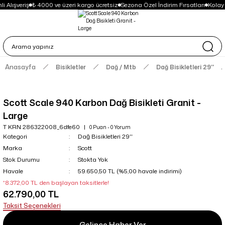
i Alışveriş
₺ 4000 ve üzeri kargo ücretsiz
Sezona Özel İndirim Fırsatları
Kolay
Anasayfa
Bisikletler
Dağ / Mtb
Dağ Bisikletleri 29''
Scott Scale 940 Karbon Dağ Bisikleti Granit -
Large
T KRN 286322008_6dfe60
0 Puan - 0 Yorum
Kategori
Dağ Bisikletleri 29''
Marka
Scott
Stok Durumu
Stokta Yok
Havale
59.650,50 TL (%5,00 havale indirimi)
*8.372,00 TL den başlayan taksitlerle!
62.790,00 TL
Taksit Seçenekleri
Gelince Haber Ver