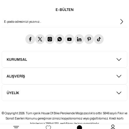
E-BÜLTEN
KURUMSAL
ALIŞVERİŞ
ÜYELİK
© Copyright 2026. Tüm içerik House Of Bike Perakende Mağazacılık'a aittir. 5846 sayılı Fikir ve
Sanat Eserleri Kanunu gereğince izinsiz kopyalanamaz veya çoğaltılamaz. Kredi kartı
bilgileriniz 256bit SSL sertifikası ile korunmaktadır.