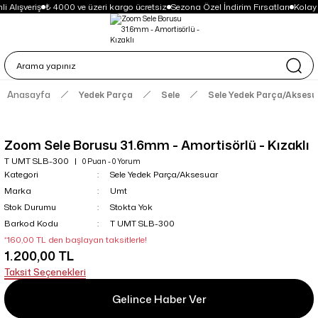
i Alışveriş
₺ 4000 ve üzeri kargo ücretsiz
Sezona Özel İndirim Fırsatları
Kolay
Anasayfa
Yedek Parça
Sele
Sele Yedek Parça/Aksesu
Zoom Sele Borusu 31.6mm - Amortisörlü - Kızaklı
T UMT SLB-300
0 Puan - 0 Yorum
Kategori
Sele Yedek Parça/Aksesuar
Marka
Umt
Stok Durumu
Stokta Yok
Barkod Kodu
T UMT SLB-300
*160,00 TL den başlayan taksitlerle!
1.200,00 TL
Taksit Seçenekleri
Gelince Haber Ver