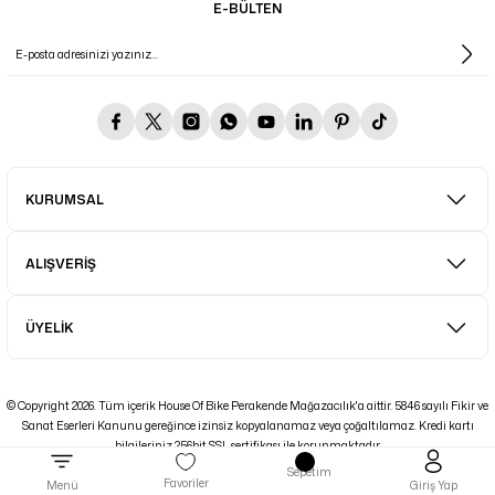
E-BÜLTEN
KURUMSAL
ALIŞVERİŞ
ÜYELİK
© Copyright 2026. Tüm içerik House Of Bike Perakende Mağazacılık'a aittir. 5846 sayılı Fikir ve
Sanat Eserleri Kanunu gereğince izinsiz kopyalanamaz veya çoğaltılamaz. Kredi kartı
bilgileriniz 256bit SSL sertifikası ile korunmaktadır.
Sepetim
ideasoft
ile
e-
Favoriler
Menü
Giriş Yap
hazırlandı.