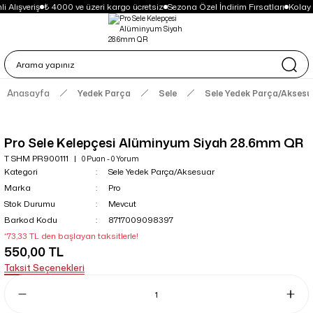
 Alışveriş
₺ 4000 ve üzeri kargo ücretsiz
Sezona Özel İndirim Fırsatları
Kolay 
Anasayfa
Yedek Parça
Sele
Sele Yedek Parça/Aksesu
Pro Sele Kelepçesi Alüminyum Siyah 28.6mm QR
T SHM PR900111
0 Puan - 0 Yorum
Kategori
Sele Yedek Parça/Aksesuar
Marka
Pro
Stok Durumu
Mevcut
Barkod Kodu
8717009098397
*73,33 TL den başlayan taksitlerle!
550,00 TL
Taksit Seçenekleri