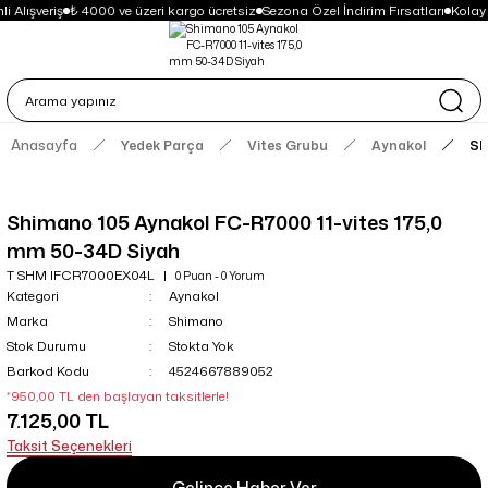
i Alışveriş
₺ 4000 ve üzeri kargo ücretsiz
Sezona Özel İndirim Fırsatları
Kolay
Anasayfa
Yedek Parça
Vites Grubu
Aynakol
Sh
Shimano 105 Aynakol FC-R7000 11-vites 175,0
mm 50-34D Siyah
T SHM IFCR7000EX04L
0 Puan - 0 Yorum
Kategori
Aynakol
Marka
Shimano
Stok Durumu
Stokta Yok
Barkod Kodu
4524667889052
*950,00 TL den başlayan taksitlerle!
7.125,00 TL
Taksit Seçenekleri
Gelince Haber Ver