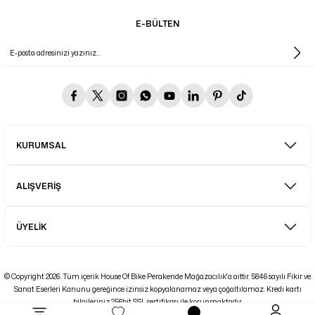
E-BÜLTEN
KURUMSAL
ALIŞVERİŞ
ÜYELİK
© Copyright 2026. Tüm içerik House Of Bike Perakende Mağazacılık'a aittir. 5846 sayılı Fikir ve
Sanat Eserleri Kanunu gereğince izinsiz kopyalanamaz veya çoğaltılamaz. Kredi kartı
bilgileriniz 256bit SSL sertifikası ile korunmaktadır.