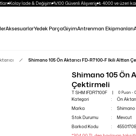
arı
Kolay İade & Değişim
%100 Güvenli Alışveriş
₺ 4000 ve üzeri kar
ler
Aksesuarlar
Yedek Parça
Giyim
Antrenman Ekipmanları
A
ktarıcı
Shimano 105 Ön Aktarıcı FD-R7100-F Ikili Alttan Çe
Shimano 105 Ön Ak
Çektirmeli
T SHM IFDR7100F
0 Puan - 
Kategori
Ön Aktarı
Marka
Shimano
Stok Durumu
Mevcut
Barkod Kodu
4550170
*304,00 TL den başlayan taksitle