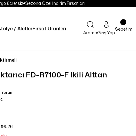
go ücretsiz
Sezona Özel İndirim Fırsatları
tölye / Aletler
Fırsat Ürünleri
Sepetim
Arama
Giriş Yap
ktirmeli
tarıcı FD-R7100-F Ikili Alttan
0 Yorum
cı
819026
rle!