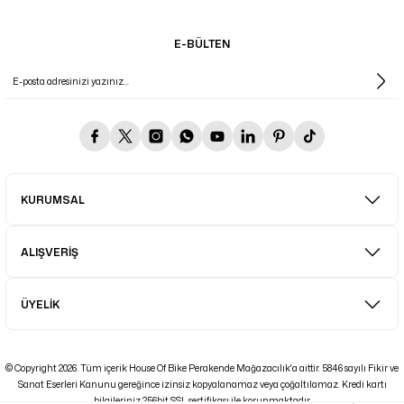
E-BÜLTEN
KURUMSAL
ALIŞVERİŞ
ÜYELİK
© Copyright 2026. Tüm içerik House Of Bike Perakende Mağazacılık'a aittir. 5846 sayılı Fikir ve
Sanat Eserleri Kanunu gereğince izinsiz kopyalanamaz veya çoğaltılamaz. Kredi kartı
bilgileriniz 256bit SSL sertifikası ile korunmaktadır.