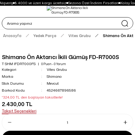
lışveriş
₺ 4000 ve üzeri kargo ücretsiz
Sezona Özel İndirim Fırsatları
Kolay İa
Anasayfa
Yedek Parça
Vites Grubu
Shimano Ön Aktar
Shimano Ön Aktarıcı İkili Gümüş FD-R7000S
T SHM IFDR7000FS
0 Puan - 0 Yorum
Kategori
Vites Grubu
Marka
Shimano
Stok Durumu
Mevcut
Barkod Kodu
4524667896586
*324,00 TL den başlayan taksitlerle!
2.430,00 TL
Taksit Seçenekleri