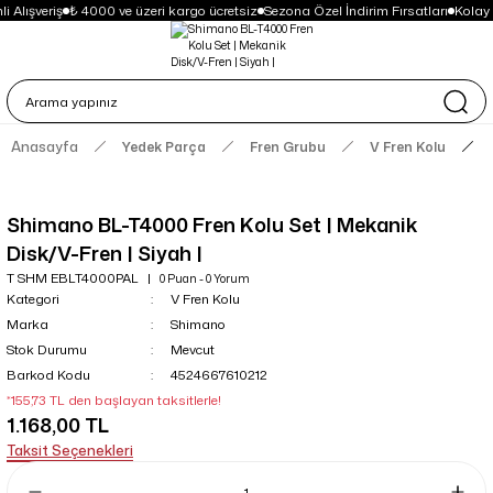
 Alışveriş
₺ 4000 ve üzeri kargo ücretsiz
Sezona Özel İndirim Fırsatları
Kolay 
Anasayfa
Yedek Parça
Fren Grubu
V Fren Kolu
Shimano BL-T4000 Fren Kolu Set | Mekanik
Disk/V-Fren | Siyah |
T SHM EBLT4000PAL
0 Puan - 0 Yorum
Kategori
V Fren Kolu
Marka
Shimano
Stok Durumu
Mevcut
Barkod Kodu
4524667610212
*155,73 TL den başlayan taksitlerle!
1.168,00 TL
Taksit Seçenekleri