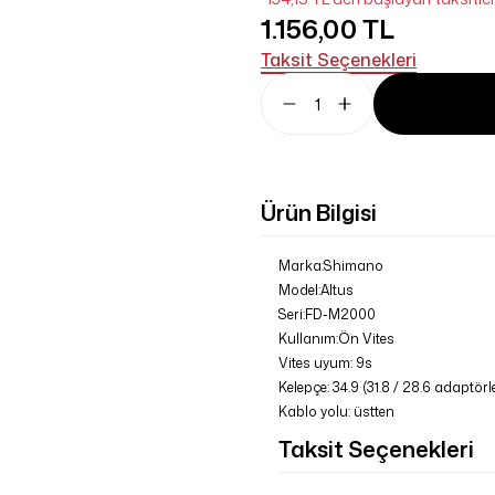
1.156,00 TL
Taksit Seçenekleri
Ürün Bilgisi
Marka:Shimano
Model:Altus
Seri:FD-M2000
Kullanım:Ön Vites
Vites uyum: 9s
Kelepçe: 34.9 (31.8 / 28.6 adaptörl
Kablo yolu: üstten
Taksit Seçenekleri