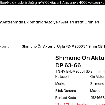
ları
Kolay İade & Değişim
%100 Güvenli Alışveriş
₺ 4000 ve üzeri kar
im
Antrenman Ekipmanları
Atölye / Aletler
Fırsat Ürünleri
ktarıcı
Shimano Ön Aktarıcı Üçlü FD-M2000 34.9mm CB 
Shimano Ön Akta
DP 63-66
T SHM EFDM2000TSX3
Kategori
Ön Aktarı
Marka
Shimano
Stok Durumu
Mevcut
Barkod Kodu
4524667
*154,13 TL den başlayan taksitler