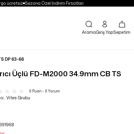
go ücretsiz
Sezona Özel İndirim Fırsatları
Sepetim
Arama
Giriş Yap
TS DP 63-66
rıcı Üçlü FD-M2000 34.9mm CB TS
0 Puan - 0 Yorum
cı
,
Vites Grubu
391968
le!