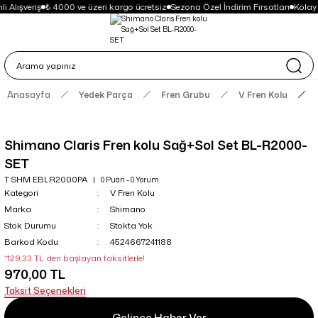
i Alışveriş
₺ 4000 ve üzeri kargo ücretsiz
Sezona Özel İndirim Fırsatları
Kolay
Anasayfa
Yedek Parça
Fren Grubu
V Fren Kolu
Shimano Claris Fren kolu Sağ+Sol Set BL-R2000-
SET
T SHM EBLR2000PA
0 Puan - 0 Yorum
Kategori
V Fren Kolu
Marka
Shimano
Stok Durumu
Stokta Yok
Barkod Kodu
4524667241188
*129,33 TL den başlayan taksitlerle!
970,00 TL
Taksit Seçenekleri
Gelince Haber Ver