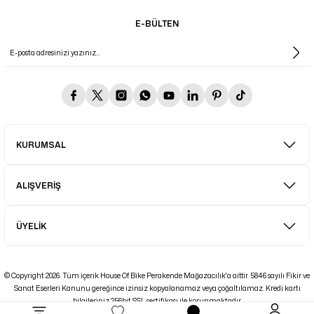
E-BÜLTEN
KURUMSAL
ALIŞVERİŞ
ÜYELİK
© Copyright 2026. Tüm içerik House Of Bike Perakende Mağazacılık'a aittir. 5846 sayılı Fikir ve
Sanat Eserleri Kanunu gereğince izinsiz kopyalanamaz veya çoğaltılamaz. Kredi kartı
bilgileriniz 256bit SSL sertifikası ile korunmaktadır.