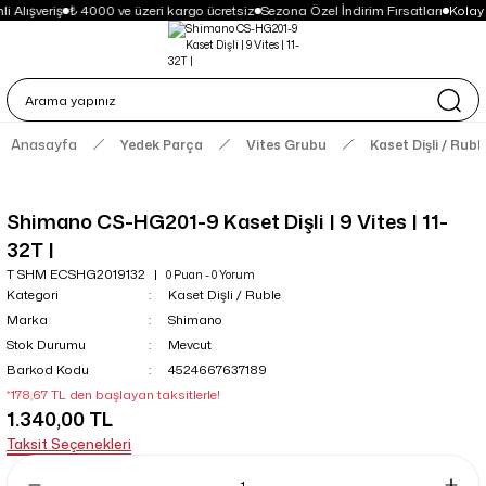
 Alışveriş
₺ 4000 ve üzeri kargo ücretsiz
Sezona Özel İndirim Fırsatları
Kolay
Anasayfa
Yedek Parça
Vites Grubu
Kaset Dişli / Rubl
Shimano CS-HG201-9 Kaset Dişli | 9 Vites | 11-
32T |
T SHM ECSHG2019132
0 Puan - 0 Yorum
Kategori
Kaset Dişli / Ruble
Marka
Shimano
Stok Durumu
Mevcut
Barkod Kodu
4524667637189
*178,67 TL den başlayan taksitlerle!
1.340,00 TL
Taksit Seçenekleri