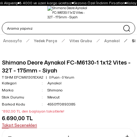
i Alışveriş
₺ 4000 ve üzeri kargo ücretsiz
Sezona Özel İndirim Fırsatları
Kolay
Anasayfa
Yedek Parça
Vites Grubu
Aynakol
Sh
Shimano Deore Aynakol FC-M6130-1 1x12 Vites -
32T - 175mm - Siyah
T SHM EFCM61301EXA2
0 Puan - 0 Yorum
Kategori
Aynakol
Marka
Shimano
Stok Durumu
Mevcut
Barkod Kodu
4550170893385
*892,00 TL den başlayan taksitlerle!
6.690,00 TL
Taksit Seçenekleri