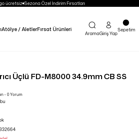
o ücretsiz
Sezona Özel İndirim Fırsatları
ı
Atölye / Aletler
Fırsat Ürünleri
Sepetim
Arama
Giriş Yap
rıcı Üçlü FD-M8000 34.9mm CB SS
an - 0 Yorum
ubu
ok
332664
rle!