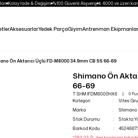
arı
Kolay İade & Değişim
%100 Güvenli Alışveriş
₺ 4000 ve üzeri karg
etler
Aksesuarlar
Yedek Parça
Giyim
Antrenman Ekipmanlar
ano Ön Aktarıcı Üçlü FD-M8000 34.9mm CB SS 66-69
Shimano Ön Akta
66-69
T SHM IFDM8000HX6
0 Pu
Kategori
Vites Gr
Marka
Shimano
Stok Durumu
Stokta Y
Barkod Kodu
4524667
*283,33 TL den başlayan taksitle