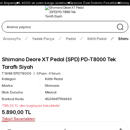
 Alışveriş
₺ 4000 ve üzeri kargo ücretsiz
Sezona Özel İndirim Fırsatları
Kolay
Anasayfa
Yedek Parça
Pedal
Kilitli Pedal
Shiman
Shimano Deore XT Pedal (SPD) PD-T8000 Tek
Taraflı Siyah
T SHM EPDT8000
0 Puan - 0 Yorum
Kategori
Kilitli Pedal
Marka
Shimano
Stok Durumu
Mevcut
Barkod Kodu
4524667749493
*785,33 TL den başlayan taksitlerle!
5.890,00 TL
Taksit Seçenekleri