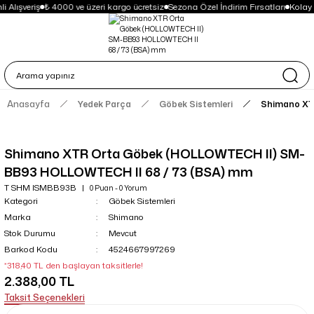
 Alışveriş
₺ 4000 ve üzeri kargo ücretsiz
Sezona Özel İndirim Fırsatları
Kolay 
Anasayfa
Yedek Parça
Göbek Sistemleri
Shimano XT
Shimano XTR Orta Göbek (HOLLOWTECH II) SM-
BB93 HOLLOWTECH II 68 / 73 (BSA) mm
T SHM ISMBB93B
0 Puan - 0 Yorum
Kategori
Göbek Sistemleri
Marka
Shimano
Stok Durumu
Mevcut
Barkod Kodu
4524667997269
*318,40 TL den başlayan taksitlerle!
2.388,00 TL
Taksit Seçenekleri