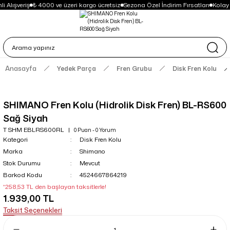
i Alışveriş
₺ 4000 ve üzeri kargo ücretsiz
Sezona Özel İndirim Fırsatları
Kolay
Anasayfa
Yedek Parça
Fren Grubu
Disk Fren Kolu
SHIMANO Fren Kolu (Hidrolik Disk Fren) BL-RS600
Sağ Siyah
T SHM EBLRS600RL
0 Puan - 0 Yorum
Kategori
Disk Fren Kolu
Marka
Shimano
Stok Durumu
Mevcut
Barkod Kodu
4524667864219
*258,53 TL den başlayan taksitlerle!
1.939,00 TL
Taksit Seçenekleri