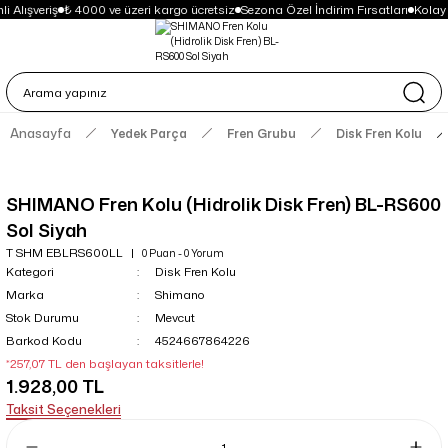
i Alışveriş
₺ 4000 ve üzeri kargo ücretsiz
Sezona Özel İndirim Fırsatları
Kolay
Anasayfa
Yedek Parça
Fren Grubu
Disk Fren Kolu
SHIMANO Fren Kolu (Hidrolik Disk Fren) BL-RS600
Sol Siyah
T SHM EBLRS600LL
0 Puan - 0 Yorum
Kategori
Disk Fren Kolu
Marka
Shimano
Stok Durumu
Mevcut
Barkod Kodu
4524667864226
*257,07 TL den başlayan taksitlerle!
1.928,00 TL
Taksit Seçenekleri