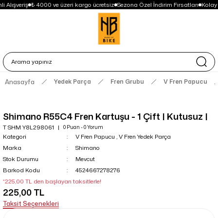
i Alışveriş
₺ 4000 ve üzeri kargo ücretsiz
Sezona Özel İndirim Fırsatları
Kolay
Anasayfa
Yedek Parça
Fren Grubu
V Fren Papucu
Shimano R55C4 Fren Kartuşu - 1 Çift | Kutusuz |
T SHM Y8L298061
0 Puan - 0 Yorum
Kategori
V Fren Papucu
,
V Fren Yedek Parça
Marka
Shimano
Stok Durumu
Mevcut
Barkod Kodu
4524667278276
*225,00 TL den başlayan taksitlerle!
225,00 TL
Taksit Seçenekleri