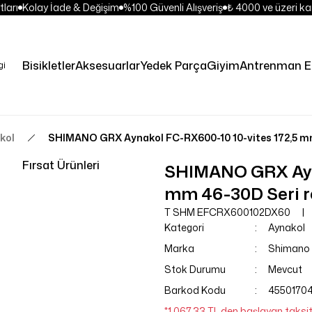
ları
Kolay İade & Değişim
%100 Güvenli Alışveriş
₺ 4000 ve üzeri kar
Bisikletler
Aksesuarlar
Yedek Parça
Giyim
Antrenman E
kol
SHIMANO GRX Aynakol FC-RX600-10 10-vites 172,5 mm
Fırsat Ürünleri
SHIMANO GRX Ayna
mm 46-30D Seri r
T SHM EFCRX600102DX60
Kategori
Aynakol
Marka
Shimano
Stok Durumu
Mevcut
Barkod Kodu
4550170
*1.067,33 TL den başlayan taksitl