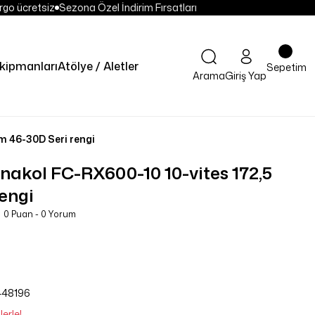
go ücretsiz
Sezona Özel İndirim Fırsatları
kipmanları
Atölye / Aletler
Sepetim
Arama
Giriş Yap
 46-30D Seri rengi
kol FC-RX600-10 10-vites 172,5
engi
0 Puan - 0 Yorum
448196
erle!