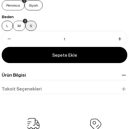
Pervinca
Siyah
Beden
L
M
S
Sepete Ekle
Ürün Bilgisi
Taksit Seçenekleri