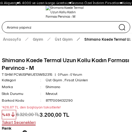
i Alışveriş
₺ 4000 ve üzeri kargo ücretsiz
Sezona Özel İndirim Fırsatları
Kolay
Anasayfa
Giyim
Üst Giyim
Shimano Kaede Termal Uzu
Shimano Kaede Termal Uzun Kollu Kadın Forması
Pervinca - M
T SHM PCWJSPWUE13WB2315
0 Puan - 0 Yorum
Kategori
Üst Giyim
,
Fırsat Ürünleri
Marka
Shimano
Stok Durumu
Mevcut
Barkod Kodu
8717009432290
*426,67 TL den başlayan taksitlerle!
3.200,00 TL
6.320,00 TL
%49
Taksit Seçenekleri
Renk