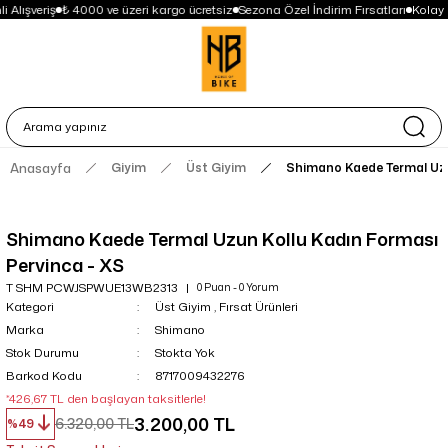
 Alışveriş
₺ 4000 ve üzeri kargo ücretsiz
Sezona Özel İndirim Fırsatları
Kolay 
Anasayfa
Giyim
Üst Giyim
Shimano Kaede Termal Uzu
Shimano Kaede Termal Uzun Kollu Kadın Forması
Pervinca - XS
T SHM PCWJSPWUE13WB2313
0 Puan - 0 Yorum
Kategori
Üst Giyim
,
Fırsat Ürünleri
Marka
Shimano
Stok Durumu
Stokta Yok
Barkod Kodu
8717009432276
*426,67 TL den başlayan taksitlerle!
3.200,00 TL
6.320,00 TL
%49