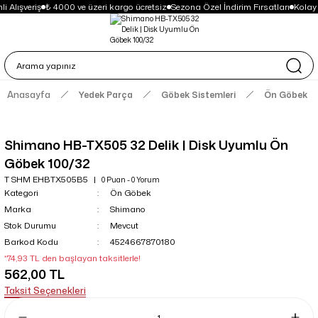
i Alışveriş
₺ 4000 ve üzeri kargo ücretsiz
Sezona Özel İndirim Fırsatları
Kolay
Anasayfa
Yedek Parça
Göbek Sistemleri
Ön Göbek
Shimano HB-TX505 32 Delik | Disk Uyumlu Ön
Göbek 100/32
T SHM EHBTX505B5
0 Puan - 0 Yorum
Kategori
Ön Göbek
Marka
Shimano
Stok Durumu
Mevcut
Barkod Kodu
4524667870180
*74,93 TL den başlayan taksitlerle!
562,00 TL
Taksit Seçenekleri