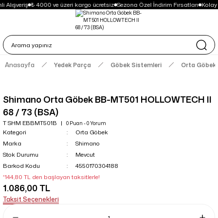
i Alışveriş
₺ 4000 ve üzeri kargo ücretsiz
Sezona Özel İndirim Fırsatları
Kolay
Anasayfa
Yedek Parça
Göbek Sistemleri
Orta Göbek
Shimano Orta Göbek BB-MT501 HOLLOWTECH II
68 / 73 (BSA)
T SHM EBBMT501B
0 Puan - 0 Yorum
Kategori
Orta Göbek
Marka
Shimano
Stok Durumu
Mevcut
Barkod Kodu
4550170304188
*144,80 TL den başlayan taksitlerle!
1.086,00 TL
Taksit Seçenekleri