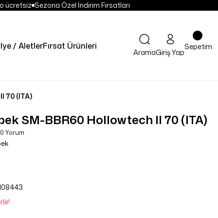
 ücretsiz
Sezona Özel İndirim Fırsatları
lye / Aletler
Fırsat Ürünleri
Sepetim
Arama
Giriş Yap
 70 (ITA)
ek SM-BBR60 Hollowtech II 70 (ITA)
 0 Yorum
bek
108443
rle!