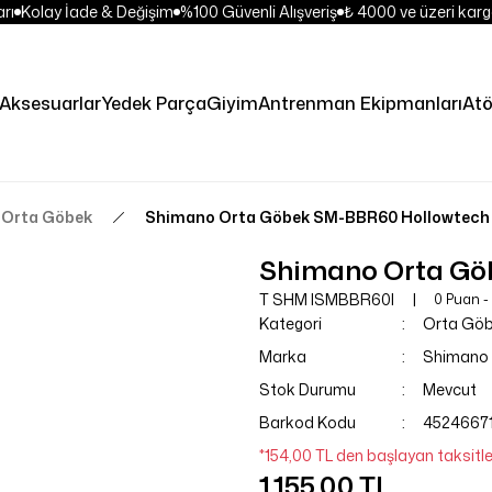
rı
Kolay İade & Değişim
%100 Güvenli Alışveriş
₺ 4000 ve üzeri kargo
Aksesuarlar
Yedek Parça
Giyim
Antrenman Ekipmanları
Atö
Orta Göbek
Shimano Orta Göbek SM-BBR60 Hollowtech II
Shimano Orta Göb
T SHM ISMBBR60I
0 Puan -
Kategori
Orta Gö
Marka
Shimano
Stok Durumu
Mevcut
Barkod Kodu
4524667
*154,00 TL den başlayan taksitle
1.155,00 TL