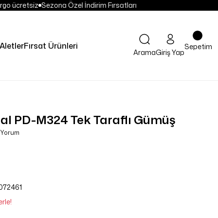
go ücretsiz
Sezona Özel İndirim Fırsatları
Aletler
Fırsat Ürünleri
Sepetim
Arama
Giriş Yap
al PD-M324 Tek Taraflı Gümüş
0 Yorum
072461
rle!