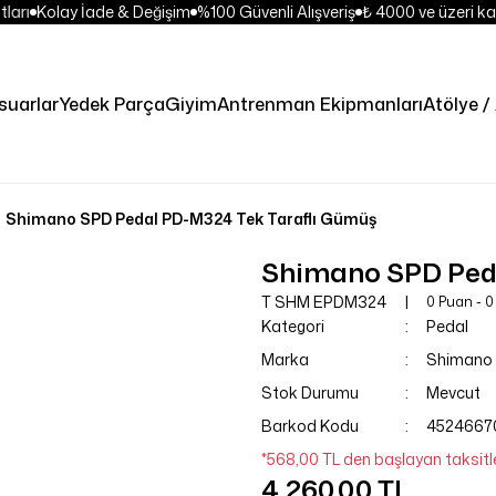
ları
Kolay İade & Değişim
%100 Güvenli Alışveriş
₺ 4000 ve üzeri kar
suarlar
Yedek Parça
Giyim
Antrenman Ekipmanları
Atölye / 
Shimano SPD Pedal PD-M324 Tek Taraflı Gümüş
Shimano SPD Ped
T SHM EPDM324
0 Puan - 
Kategori
Pedal
Marka
Shimano
Stok Durumu
Mevcut
Barkod Kodu
4524667
*568,00 TL den başlayan taksitle
4.260,00 TL