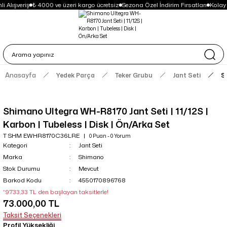
 Alışveriş
₺ 4000 ve üzeri kargo ücretsiz
Sezona Özel İndirim Fırsatları
Kolay
Anasayfa
Yedek Parça
Teker Grubu
Jant Seti
S
Shimano Ultegra WH-R8170 Jant Seti | 11/12S |
Karbon | Tubeless | Disk | Ön/Arka Set
T SHM EWHR8170C36LRE
0 Puan - 0 Yorum
Kategori
Jant Seti
Marka
Shimano
Stok Durumu
Mevcut
Barkod Kodu
4550170896768
*9.733,33 TL den başlayan taksitlerle!
73.000,00 TL
Taksit Seçenekleri
Profil Yüksekliği