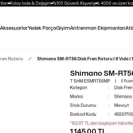
ları
Kolay İade & Değişim
%100 Güvenli Alışveriş
₺ 4000 ve üzeri kar
Aksesuarlar
Yedek Parça
Giyim
Antrenman Ekipmanları
Atö
Fren Rotoru
Shimano SM-RT56 Disk Fren Rotoru | 6 Vida |
Shimano SM-RT56 D
T SHM ESMRT56MP
0 Puan
Kategori
Disk Fren
Marka
Shimano
Stok Durumu
Mevcut
Barkod Kodu
45501709
*152,67 TL den başlayan taksitler
1.145,00 TL