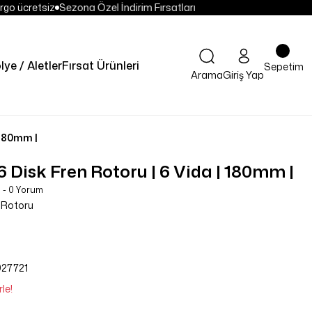
go ücretsiz
Sezona Özel İndirim Fırsatları
lye / Aletler
Fırsat Ürünleri
Sepetim
Arama
Giriş Yap
 180mm |
isk Fren Rotoru | 6 Vida | 180mm |
 - 0 Yorum
 Rotoru
27721
le!