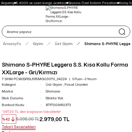
Alışveriş
₺ 4000 ve üzeri kargo ücretsiz
Sezona Özel İndirim Fırsatları
Kolay İ
Anasayfa
Giyim
Üst Giyim
Shimano S-PHYRE Leggera S
Shimano S-PHYRE Leggera S.S. Kısa Kollu Forma
XXLarge - Gri/Kırmızı
T SHM PCWJSRSUS15MG03070_34224
0 Puan - 0 Yorum
Kategori
Üst Giyim
,
Fırsat Ürünleri
Marka
Shimano
Stok Durumu
Stokta Yok
Barkod Kodu
8717009410373
*397,20 TL den başlayan taksitlerle!
2.979,00 TL
5.096,00 TL
%42
Taksit Seçenekleri