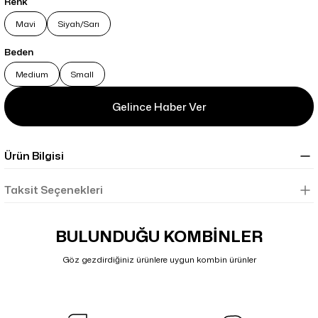
Renk
Mavi
Siyah/Sarı
Beden
Medium
Small
Gelince Haber Ver
Ürün Bilgisi
Taksit Seçenekleri
BULUNDUĞU KOMBİNLER
Göz gezdirdiğiniz ürünlere uygun kombin ürünler
Kargo Bedava
Shimano S-Phyre SH-RC902 Kırmızı