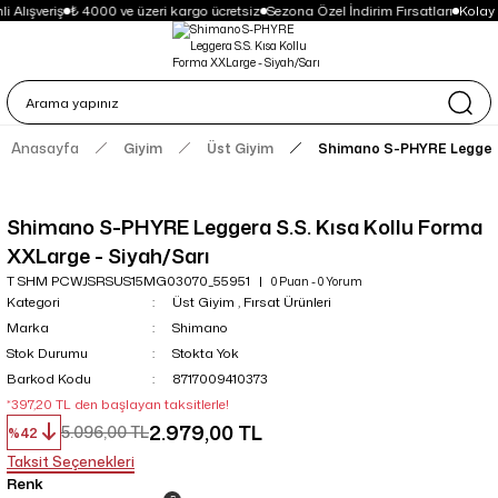
 Alışveriş
₺ 4000 ve üzeri kargo ücretsiz
Sezona Özel İndirim Fırsatları
Kolay 
Anasayfa
Giyim
Üst Giyim
Shimano S-PHYRE Leggera 
Shimano S-PHYRE Leggera S.S. Kısa Kollu Forma
XXLarge - Siyah/Sarı
T SHM PCWJSRSUS15MG03070_55951
0 Puan - 0 Yorum
Kategori
Üst Giyim
,
Fırsat Ürünleri
Marka
Shimano
Stok Durumu
Stokta Yok
Barkod Kodu
8717009410373
*397,20 TL den başlayan taksitlerle!
2.979,00 TL
5.096,00 TL
%42
Taksit Seçenekleri
Renk