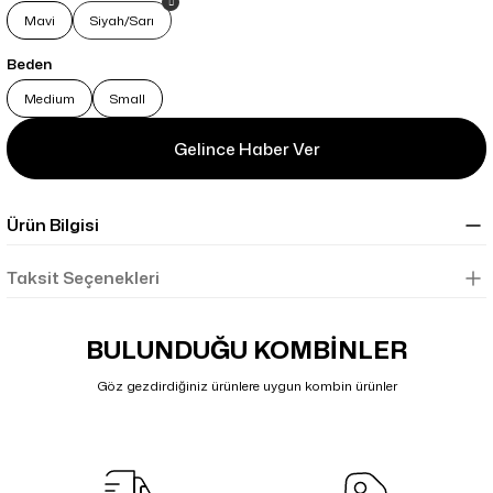
Mavi
Siyah/Sarı
Beden
Medium
Small
Gelince Haber Ver
Ürün Bilgisi
Taksit Seçenekleri
BULUNDUĞU KOMBİNLER
Göz gezdirdiğiniz ürünlere uygun kombin ürünler
Kargo Bedava
Shimano S-Phyre SH-RC902 Kırmızı