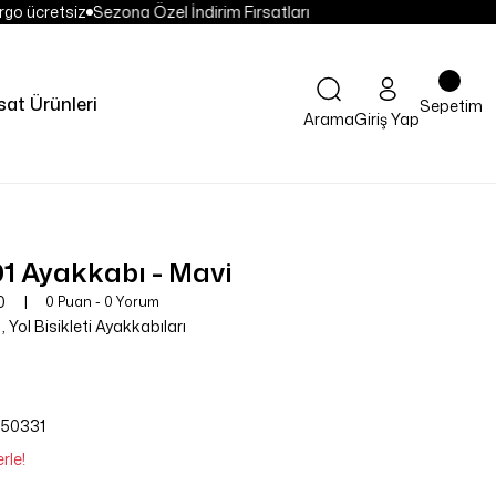
go ücretsiz
Sezona Özel İndirim Fırsatları
sat Ürünleri
Sepetim
Arama
Giriş Yap
 Ayakkabı - Mavi
0
0 Puan - 0 Yorum
,
Yol Bisikleti Ayakkabıları
250331
rle!