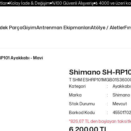
ları
Kolay İade & Değişim
%100 Güvenli Alışveriş
₺ 4000 ve üzeri kar
dek Parça
Giyim
Antrenman Ekipmanları
Atölye / Aletler
Fır
101 Ayakkabı - Mavi
Shimano SH-RP101
T SHM ESHRP101MGB01S3600
Kategori
Ayakkabı
Marka
Shimano
Stok Durumu
Mevcut
Barkod Kodu
4550170
*826,67 TL den başlayan taksitle
6.200,00 TL