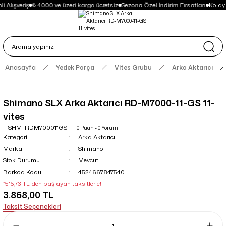
 Alışveriş
₺ 4000 ve üzeri kargo ücretsiz
Sezona Özel İndirim Fırsatları
Kolay
Anasayfa
Yedek Parça
Vites Grubu
Arka Aktarıcı
Shimano SLX Arka Aktarıcı RD-M7000-11-GS 11-
vites
T SHM IRDM700011GS
0 Puan - 0 Yorum
Kategori
Arka Aktarıcı
Marka
Shimano
Stok Durumu
Mevcut
Barkod Kodu
4524667847540
*515,73 TL den başlayan taksitlerle!
3.868,00 TL
Taksit Seçenekleri