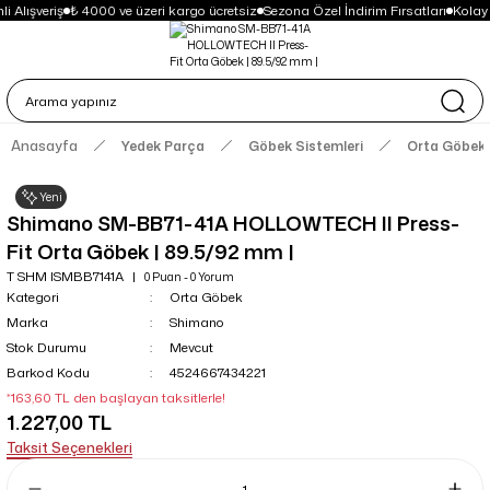
i Alışveriş
₺ 4000 ve üzeri kargo ücretsiz
Sezona Özel İndirim Fırsatları
Kolay
Anasayfa
Yedek Parça
Göbek Sistemleri
Orta Göbek
Yeni
Shimano SM-BB71-41A HOLLOWTECH II Press-
Fit Orta Göbek | 89.5/92 mm |
T SHM ISMBB7141A
0 Puan - 0 Yorum
Kategori
Orta Göbek
Marka
Shimano
Stok Durumu
Mevcut
Barkod Kodu
4524667434221
*163,60 TL den başlayan taksitlerle!
1.227,00 TL
Taksit Seçenekleri