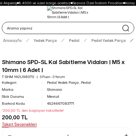
 Alışveriş
₺ 4000 ve üzeri kargo ücretsiz
Sezona Özel İndirim Fırsatları
Kolay 
Anasayfa
Yedek Parça
Pedal
Pedal Yedek Parça
Shimano SPD-SL Kal Sabitleme Vidaları | M5 x
10mm | 6 Adet |
T SHM Y42U98070
0 Puan - 0 Yorum
Kategori
Pedal Yedek Parça
,
Pedal
Marka
Shimano
Stok Durumu
Mevcut
Barkod Kodu
4524667083771
*200,00 TL den başlayan taksitlerle!
200,00 TL
Taksit Seçenekleri