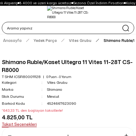
i Alışveriş
₺ 4000 ve üzeri kargo ücretsiz
Sezona Özel İndirim Fırsatları
Kolay
Anasayfa
Yedek Parça
Vites Grubu
Shimano Ruble/Ka
Shimano Ruble/Kaset Ultegra 11 Vites 11-28T CS-
R8000
T SHM ICSR800011128
0 Puan - 0 Yorum
Kategori
Vites Grubu
Marka
Shimano
Stok Durumu
Mevcut
Barkod Kodu
4524667623090
*643,33 TL den başlayan taksitlerle!
4.825,00 TL
Taksit Seçenekleri