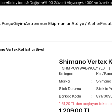
ları
Kolay İade & Değişim
%100 Güvenli Alışveriş
₺ 4000 ve üzeri kar
k Parça
Giyim
Antrenman Ekipmanları
Atölye / Aletler
Fırsat
o Vertex Kol Isıtıcı Siyah
Shimano Vertex Kol
T SHM PCWWABWUE11YL0
Kategori
Kol / Baca
Marka
Shimano
Stok Durumu
Stokta Y
Barkod Kodu
8717009
*161,20 TL den başlayan taksitler
1.209,00 TL