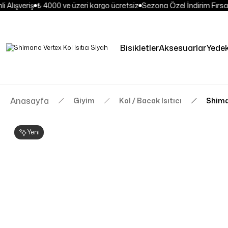
 Alışveriş
₺ 4000 ve üzeri kargo ücretsiz
Sezona Özel İndirim Fırsat
Bisikletler
Aksesuarlar
Yede
Anasayfa
Giyim
Kol / Bacak Isıtıcı
Shiman
Yeni