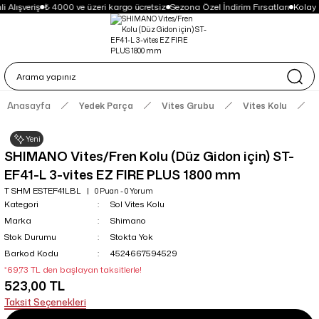
 Alışveriş
₺ 4000 ve üzeri kargo ücretsiz
Sezona Özel İndirim Fırsatları
Kolay 
Anasayfa
Yedek Parça
Vites Grubu
Vites Kolu
Yeni
SHIMANO Vites/Fren Kolu (Düz Gidon için) ST-
EF41-L 3-vites EZ FIRE PLUS 1800 mm
T SHM ESTEF41LBL
0 Puan - 0 Yorum
Kategori
Sol Vites Kolu
Marka
Shimano
Stok Durumu
Stokta Yok
Barkod Kodu
4524667594529
*69,73 TL den başlayan taksitlerle!
523,00 TL
Taksit Seçenekleri