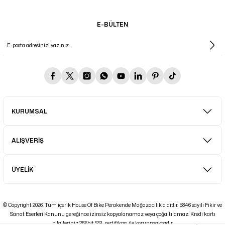
E-BÜLTEN
KURUMSAL
ALIŞVERİŞ
ÜYELİK
© Copyright 2026. Tüm içerik House Of Bike Perakende Mağazacılık'a aittir. 5846 sayılı Fikir ve
Sanat Eserleri Kanunu gereğince izinsiz kopyalanamaz veya çoğaltılamaz. Kredi kartı
bilgileriniz 256bit SSL sertifikası ile korunmaktadır.