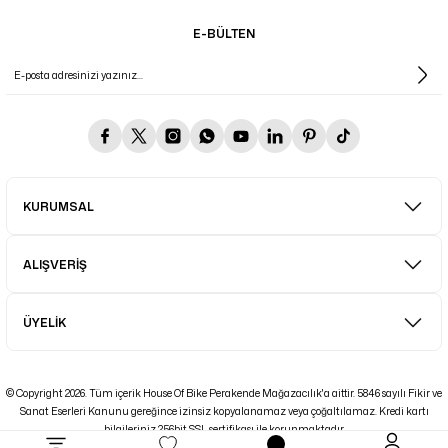
E-BÜLTEN
KURUMSAL
ALIŞVERİŞ
ÜYELİK
© Copyright 2026. Tüm içerik House Of Bike Perakende Mağazacılık'a aittir. 5846 sayılı Fikir ve
Sanat Eserleri Kanunu gereğince izinsiz kopyalanamaz veya çoğaltılamaz. Kredi kartı
bilgileriniz 256bit SSL sertifikası ile korunmaktadır.