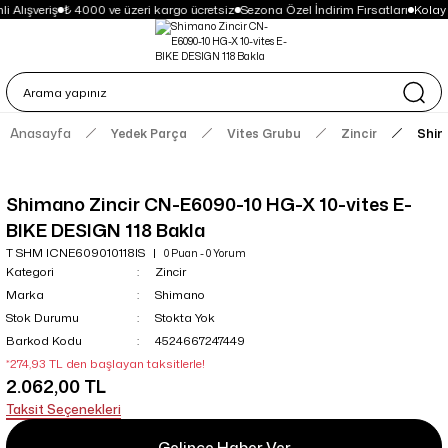
i Alışveriş
₺ 4000 ve üzeri kargo ücretsiz
Sezona Özel İndirim Fırsatları
Kolay
Anasayfa
Yedek Parça
Vites Grubu
Zincir
Shim
Shimano Zincir CN-E6090-10 HG-X 10-vites E-
BIKE DESIGN 118 Bakla
T SHM ICNE609010118IS
0 Puan - 0 Yorum
Kategori
Zincir
Marka
Shimano
Stok Durumu
Stokta Yok
Barkod Kodu
4524667247449
*274,93 TL den başlayan taksitlerle!
2.062,00 TL
Taksit Seçenekleri
Gelince Haber Ver