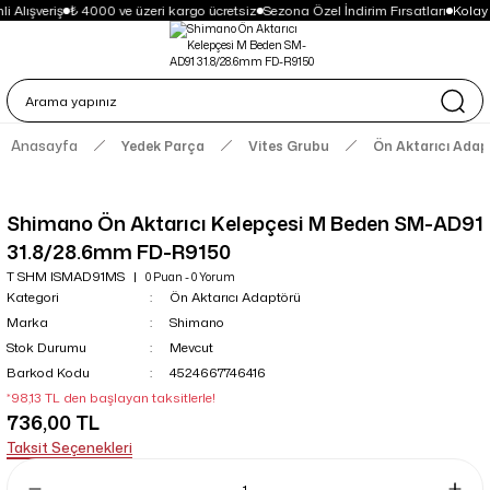
 Alışveriş
₺ 4000 ve üzeri kargo ücretsiz
Sezona Özel İndirim Fırsatları
Kolay
Anasayfa
Yedek Parça
Vites Grubu
Ön Aktarıcı Adap
Shimano Ön Aktarıcı Kelepçesi M Beden SM-AD91
31.8/28.6mm FD-R9150
T SHM ISMAD91MS
0 Puan - 0 Yorum
Kategori
Ön Aktarıcı Adaptörü
Marka
Shimano
Stok Durumu
Mevcut
Barkod Kodu
4524667746416
*98,13 TL den başlayan taksitlerle!
736,00 TL
Taksit Seçenekleri