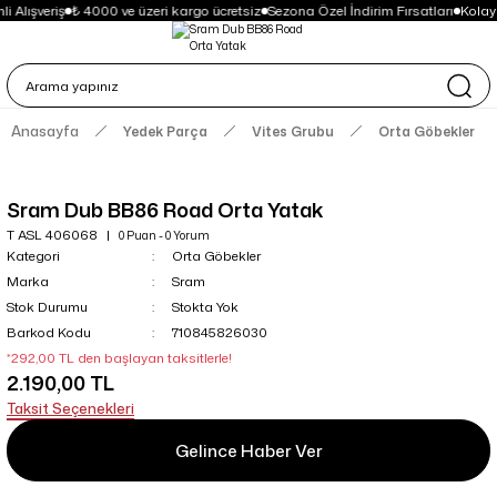
i Alışveriş
₺ 4000 ve üzeri kargo ücretsiz
Sezona Özel İndirim Fırsatları
Kolay
Anasayfa
Yedek Parça
Vites Grubu
Orta Göbekler
Sram Dub BB86 Road Orta Yatak
T ASL 406068
0 Puan - 0 Yorum
Kategori
Orta Göbekler
Marka
Sram
Stok Durumu
Stokta Yok
Barkod Kodu
710845826030
*292,00 TL den başlayan taksitlerle!
2.190,00 TL
Taksit Seçenekleri
Gelince Haber Ver