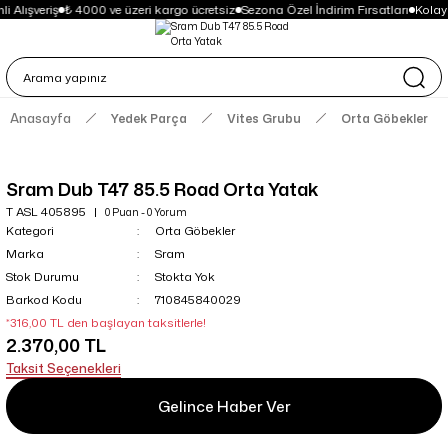
i Alışveriş
₺ 4000 ve üzeri kargo ücretsiz
Sezona Özel İndirim Fırsatları
Kolay
Anasayfa
Yedek Parça
Vites Grubu
Orta Göbekler
Sram Dub T47 85.5 Road Orta Yatak
T ASL 405895
0 Puan - 0 Yorum
Kategori
Orta Göbekler
Marka
Sram
Stok Durumu
Stokta Yok
Barkod Kodu
710845840029
*316,00 TL den başlayan taksitlerle!
2.370,00 TL
Taksit Seçenekleri
Gelince Haber Ver