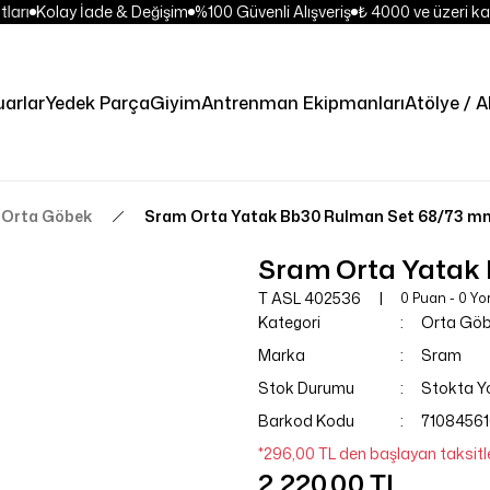
ları
Kolay İade & Değişim
%100 Güvenli Alışveriş
₺ 4000 ve üzeri kar
arlar
Yedek Parça
Giyim
Antrenman Ekipmanları
Atölye / A
Orta Göbek
Sram Orta Yatak Bb30 Rulman Set 68/73 m
Sram Orta Yatak
T ASL 402536
0 Puan - 0 Y
Kategori
Orta Gö
Marka
Sram
Stok Durumu
Stokta Y
Barkod Kodu
71084561
*296,00 TL den başlayan taksitle
2.220,00 TL