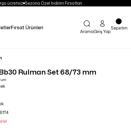
go ücretsiz
Sezona Özel İndirim Fırsatları
letler
Fırsat Ürünleri
Sepetim
Arama
Giriş Yap
m
 Bb30 Rulman Set 68/73 mm
orum
bek
ok
6174
rle!