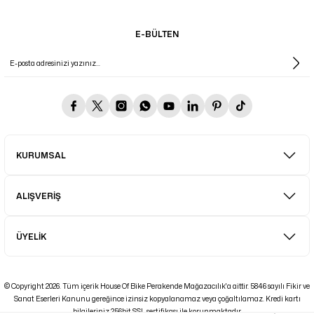
E-BÜLTEN
KURUMSAL
ALIŞVERİŞ
ÜYELİK
© Copyright 2026. Tüm içerik House Of Bike Perakende Mağazacılık'a aittir. 5846 sayılı Fikir ve
Sanat Eserleri Kanunu gereğince izinsiz kopyalanamaz veya çoğaltılamaz. Kredi kartı
bilgileriniz 256bit SSL sertifikası ile korunmaktadır.