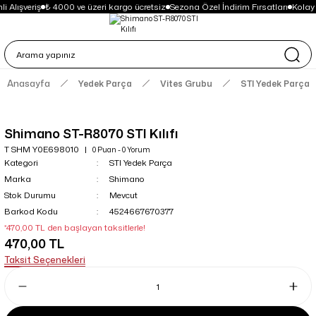
i Alışveriş
₺ 4000 ve üzeri kargo ücretsiz
Sezona Özel İndirim Fırsatları
Kolay
Anasayfa
Yedek Parça
Vites Grubu
STI Yedek Parça
Shimano ST-R8070 STI Kılıfı
T SHM Y0E698010
0 Puan - 0 Yorum
Kategori
STI Yedek Parça
Marka
Shimano
Stok Durumu
Mevcut
Barkod Kodu
4524667670377
*470,00 TL den başlayan taksitlerle!
470,00 TL
Taksit Seçenekleri