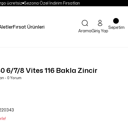
go ücretsiz
Sezona Özel İndirim Fırsatları
Aletler
Fırsat Ürünleri
Sepetim
Arama
Giriş Yap
6/7/8 Vites 116 Bakla Zincir
an - 0 Yorum
220343
rle!