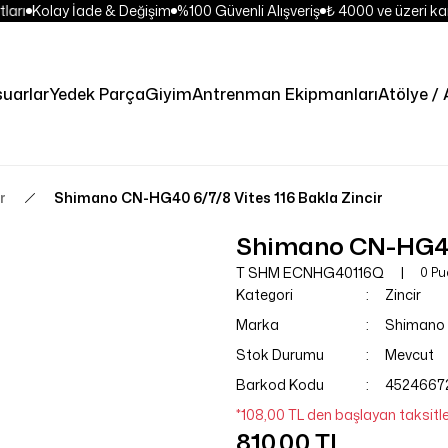
ları
Kolay İade & Değişim
%100 Güvenli Alışveriş
₺ 4000 ve üzeri kar
uarlar
Yedek Parça
Giyim
Antrenman Ekipmanları
Atölye / 
r
Shimano CN-HG40 6/7/8 Vites 116 Bakla Zincir
Shimano CN-HG40 
T SHM ECNHG40116Q
0 Pu
Kategori
Zincir
Marka
Shimano
Stok Durumu
Mevcut
Barkod Kodu
4524667
*108,00 TL den başlayan taksitle
810,00 TL