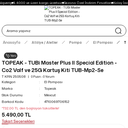
ışveriş
₺ 4000 ve üzeri kargo ücretsiz
Sezona Özel İndirim Fırsatları
Kolay İa
Anasayfa
Atölye / Aletler
Pompa
El Pompası
TO
Yeni
TOPEAK - TUBi Master Plus II Special Edition -
Co2 Valf ve 25G Kartuş Kiti TUB-Mp2-Se
T KRN 250508
0 Puan - 0 Yorum
Kategori
El Pompası
Marka
Topeak
Stok Durumu
Mevcut
Barkod Kodu
4710069706152
*732,00 TL den başlayan taksitlerle!
5.490,00 TL
Taksit Seçenekleri