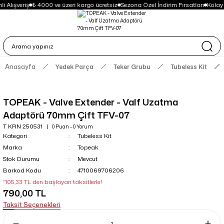
i Alışveriş
₺ 4000 ve üzeri kargo ücretsiz
Sezona Özel İndirim Fırsatları
Kolay
Anasayfa
Yedek Parça
Teker Grubu
Tubeless Kit
TOPEAK - Valve Extender - Valf Uzatma
Adaptörü 70mm Çift TFV-07
T KRN 250531
0 Puan - 0 Yorum
Kategori
Tubeless Kit
Marka
Topeak
Stok Durumu
Mevcut
Barkod Kodu
4710069706206
*105,33 TL den başlayan taksitlerle!
790,00 TL
Taksit Seçenekleri