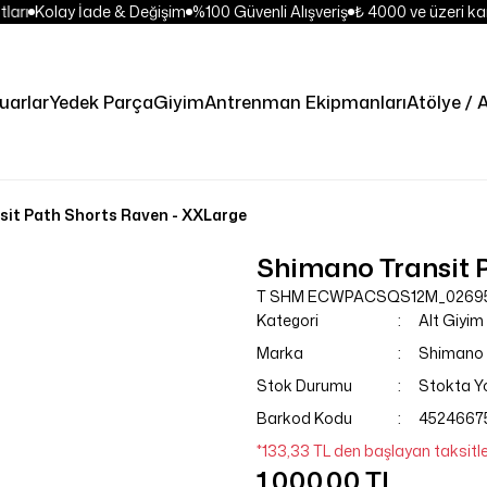
ları
Kolay İade & Değişim
%100 Güvenli Alışveriş
₺ 4000 ve üzeri kar
uarlar
Yedek Parça
Giyim
Antrenman Ekipmanları
Atölye / A
it Path Shorts Raven - XXLarge
Shimano Transit 
T SHM ECWPACSQS12M_0269
Kategori
Alt Giyim
Marka
Shimano
Stok Durumu
Stokta Y
Barkod Kodu
4524667
*133,33 TL den başlayan taksitle
1.000,00 TL