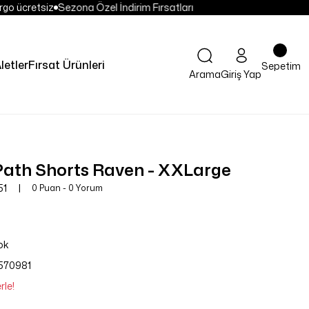
go ücretsiz
Sezona Özel İndirim Fırsatları
letler
Fırsat Ürünleri
Sepetim
Arama
Giriş Yap
Path Shorts Raven - XXLarge
51
0 Puan - 0 Yorum
ok
570981
rle!